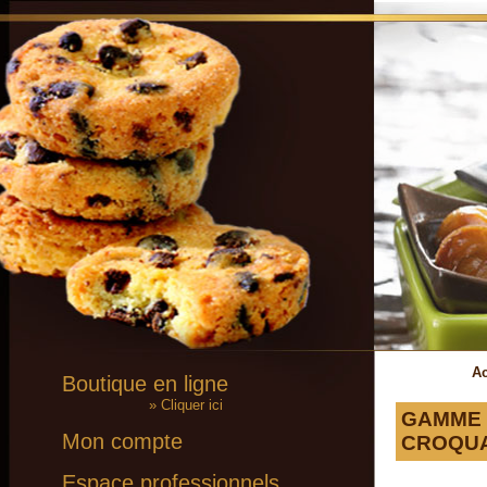
Ac
Boutique en ligne
» Cliquer ici
GAMME L
Mon compte
CROQUA
Espace professionnels