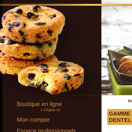
Ac
Boutique en ligne
» Cliquer ici
GAMME L
Mon compte
DENTEL
Espace professionnels