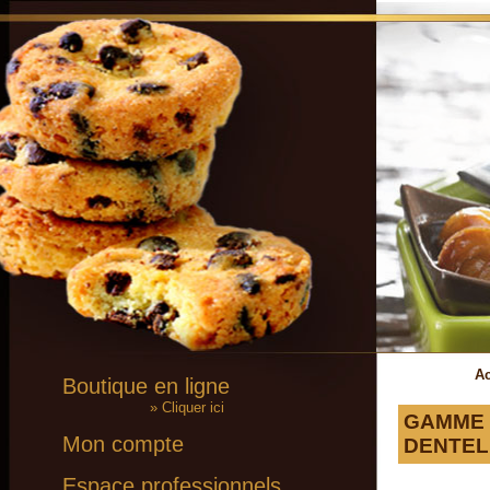
Ac
Boutique en ligne
» Cliquer ici
GAMME L
Mon compte
DENTEL
Espace professionnels