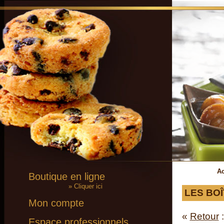
Ac
Boutique en ligne
» Cliquer ici
LES BOÎ
Mon compte
«
Retour
Espace professionnels