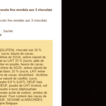
scuits fins enrobés aux 3 chocolats
)
cuits fins enrobés aux 3 chocolats
 :
Sachet
r.
(GLUTEN), chocolat noir 15 %
, sucre, beurre de cacao,
cithine de SOJA, arôme naturel de
lat au LAIT 15 % (sucre, pâte de
tier en poudre, beurre de cacao,
écithine de SOJA, arôme naturel de
lat blanc 15 % (sucre, LAIT entier
re de cacao, émulsifiant : lécithine
naturel de vanille), sucre,
atte 9,9 % (LAIT), OEUF frais
d'OEUF, poudre de LAIT écrémé, sel
oudre à lever (diphosphate
bonate acide de sodium, amidon de
turel. Peut contenir des traces de
QUE, SESAME et ARACHIDES.
gine Belgique