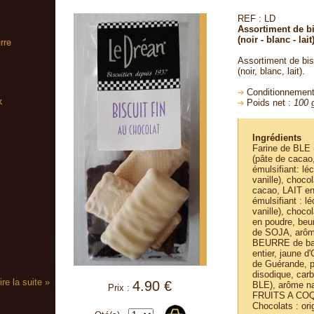
REF : LD
Assortiment de bi
(noir - blanc - lait
Assortiment de bis
(noir, blanc, lait).
Conditionnement
Poids net :
100 g
Ingrédients
Farine de BLE 
(pâte de cacao
émulsifiant: lé
vanille), choco
cacao, LAIT en
émulsifiant : l
vanille), choco
en poudre, beur
de SOJA, arôme 
BEURRE de bar
entier, jaune 
de Guérande, p
disodique, car
ire la suite »
4.90 €
BLE), arôme na
Prix :
FRUITS A CO
Chocolats : ori