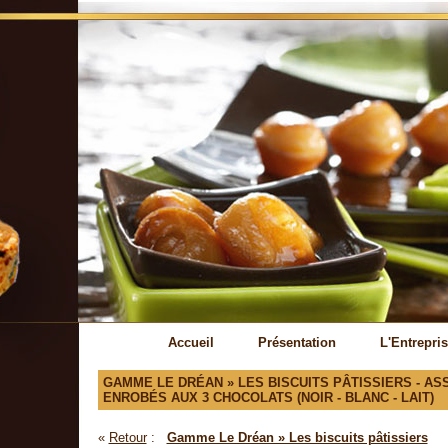
Accueil
Présentation
L'Entrepri
GAMME LE DRÉAN » LES BISCUITS PÂTISSIERS - AS
ENROBÉS AUX 3 CHOCOLATS (NOIR - BLANC - LAIT)
«
Retour
:
Gamme Le Dréan » Les biscuits pâtissiers